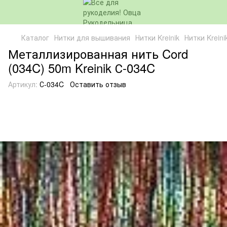
Каталог
Нитки для вышивания
Нитки Kreinik
Нитки Kreinik
Металлизированная нить Cord
(034C) 50m Kreinik С-034C
Артикул:
С-034C
Оставить отзыв