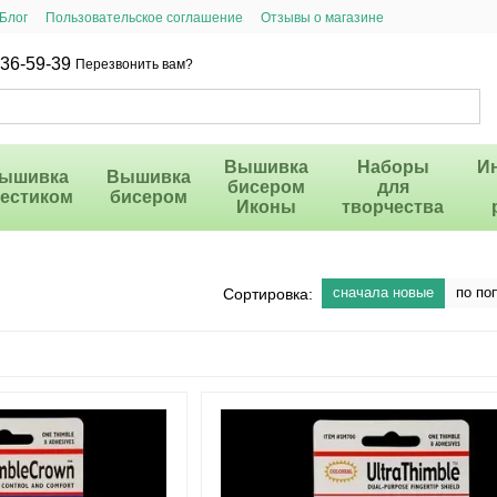
Блог
Пользовательское соглашение
Отзывы о магазине
36-59-39
Перезвонить вам?
Вышивка
Наборы
И
ышивка
Вышивка
бисером
для
рестиком
бисером
Иконы
творчества
сначала новые
по по
Сортировка: