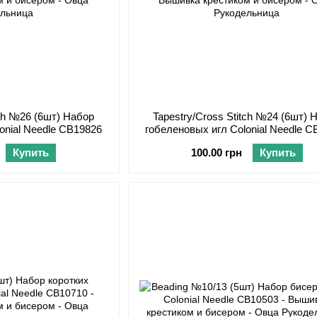
tch №26 (6шт) Набор
Tapestry/Cross Stitch №24 (6шт) 
onial Needle CB19826
гобеленовых игл Colonial Needle 
Купить
100.00 грн
Купить