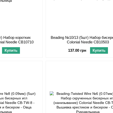
т) Набор коротких
Beading №10/13 (5шт) Набор бисер
nial Needle CB10710
Colonial Needle CB10503
Купить
137.00 грн
Купить