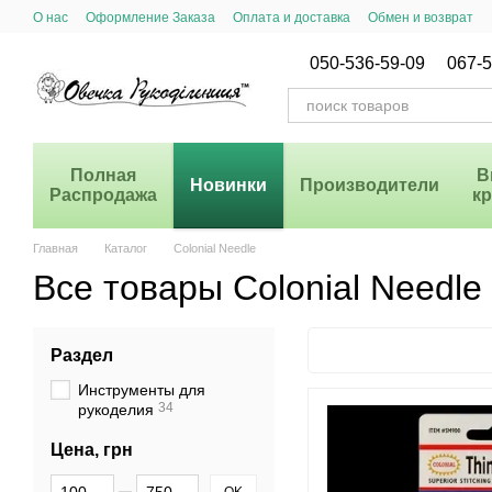
Перейти к основному контенту
О нас
Оформление Заказа
Оплата и доставка
Обмен и возврат
Система Скидок
050-536-59-09
067-5
Полная
В
Новинки
Производители
Распродажа
к
Главная
Каталог
Colonial Needle
Все товары Colonial Needle
Раздел
Инструменты для
34
рукоделия
Цена, грн
От Цена, грн
До Цена, грн