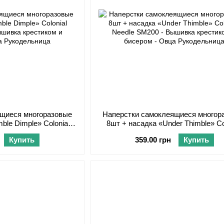
ящиеся многоразовые
Наперстки самоклеящиеся многор
ble Dimple» Colonial
8шт + насадка «Under Thimble» Co
e SM300
Needle SM200
Купить
359.00 грн
Купить