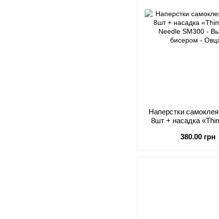
Наперстки самокле
8шт + насадка «Thim
Needl
380.00 грн