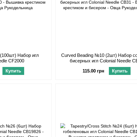
n (100шт) Набор игл
Curved Beading №10 (2шт) Набор с
eedle CF2000
бисерных игл Colonial Needle C
Купить
115.00 грн
Купить