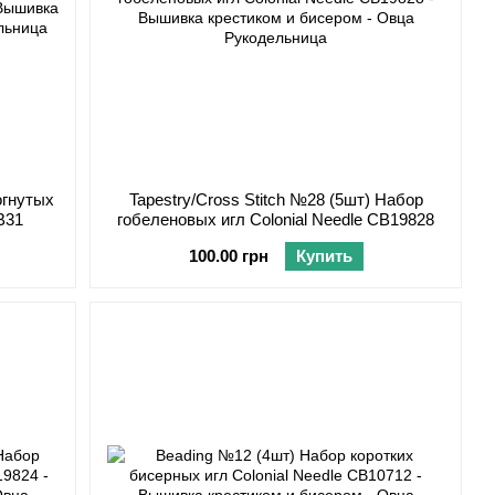
огнутых
Tapestry/Cross Stitch №28 (5шт) Набор
B31
гобеленовых игл Colonial Needle CB19828
100.00 грн
Купить