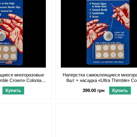
ящиеся многоразовые
Наперстки самоклеящиеся многор
mble Crown» Colonial
8шт + насадка «Ultra Thimble» Col
e SM900
Needle SM700
Купить
399.00 грн
Купить