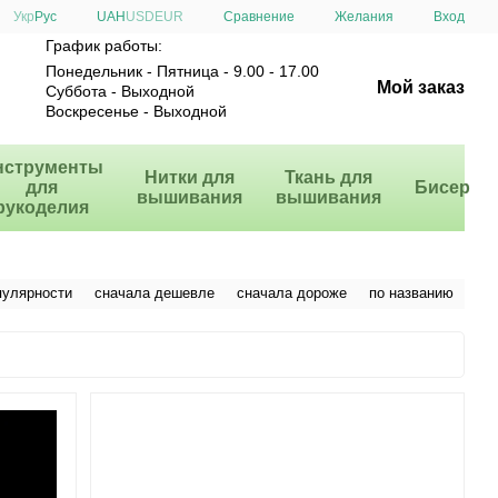
Сравнение
Укр
Рус
UAH
USD
EUR
Желания
Вход
График работы:
Понедельник - Пятница - 9.00 - 17.00
Мой заказ
Суббота - Выходной
Воскресенье - Выходной
нструменты
Нитки для
Ткань для
для
Бисер
вышивания
вышивания
рукоделия
пулярности
сначала дешевле
сначала дороже
по названию