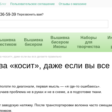
Блог
Пользовательское соглашение
Отзывы о магазине
36-59-39
Перезвонить вам?
Вышивка
Наборы
И
ышивка
Вышивка
бисером
для
рестиком
бисером
Иконы
творчества
а «косит», даже если вы все делаете правильно
ва «косит», даже если вы все
олзти по диагонали, первая мысль — «я где-то ошибаюсь».
ев проблема не в руках и не в схеме, а в подготовке ткани.
 заводскую натяжку. После транспортировки волокна часто смещаю
тежком.