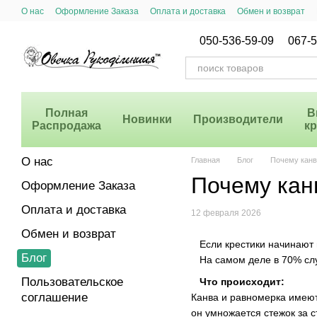
Перейти к основному контенту
О нас
Оформление Заказа
Оплата и доставка
Обмен и возврат
Система Скидок
050-536-59-09
067-5
Полная
В
Новинки
Производители
Распродажа
к
О нас
Главная
Блог
Почему канв
Почему кан
Оформление Заказа
Оплата и доставка
12 февраля 2026
Обмен и возврат
Если крестики начинают п
Блог
На самом деле в 70% случа
Пользовательское
Что происходит:
соглашение
Канва и равномерка имеют
он умножается стежок за с