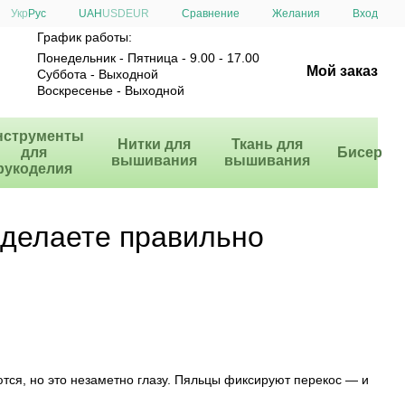
Сравнение
Укр
Рус
UAH
USD
EUR
Желания
Вход
График работы:
Понедельник - Пятница - 9.00 - 17.00
Мой заказ
Суббота - Выходной
Воскресенье - Выходной
нструменты
Нитки для
Ткань для
для
Бисер
вышивания
вышивания
рукоделия
 делаете правильно
тся, но это незаметно глазу. Пяльцы фиксируют перекос — и