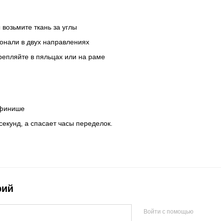
возьмите ткань за углы
гонали в двух направлениях
крепляйте в пяльцах или на раме
 финише
екунд, а спасает часы переделок.
рий
Войти с помощью