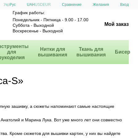
Сравнение
Укр
Рус
UAH
USD
EUR
Желания
Вход
График работы:
Понедельник - Пятница - 9.00 - 17.00
Мой заказ
Суббота - Выходной
Воскресенье - Выходной
нструменты
Нитки для
Ткань для
для
Бисер
вышивания
вышивания
рукоделия
ca-S»
полную зашивку, а сюжеты напоминают самые настоящие
Анатолий и Марина Лука. Вот уже много лет они совместно
ва. Кроме сюжетов для вышивки картин, у них вы найдете