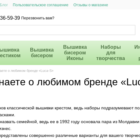
Блог
Пользовательское соглашение
Отзывы о магазине
36-59-39
Перезвонить вам?
Вышивка
Наборы
И
ышивка
Вышивка
бисером
для
рестиком
бисером
Иконы
творчества
наете о любимом бренде «Luca-S»
знаете о любимом бренде «Lu
ров классической вышивки крестом, ведь наборы подразумевают 
асками.
вать семейной, ведь ее в 1992 году основала пара из Молдавии 
изнес.
едставлены совершенно различные варианты для вашего творчест