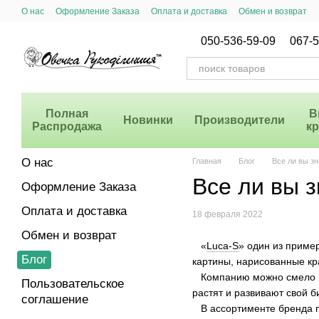
Перейти к основному контенту
О нас
Оформление Заказа
Оплата и доставка
Обмен и возврат
Система Скидок
050-536-59-09
067-5
Полная
В
Новинки
Производители
Распродажа
к
О нас
Главная
Блог
Все ли вы з
Все ли вы 
Оформление Заказа
Оплата и доставка
18 февраля 2022
Обмен и возврат
«
Luca-S
» один из приме
Блог
картины, нарисованные кр
Компанию можно смело наз
Пользовательское
растят и развивают свой б
соглашение
В ассортименте бренда пр