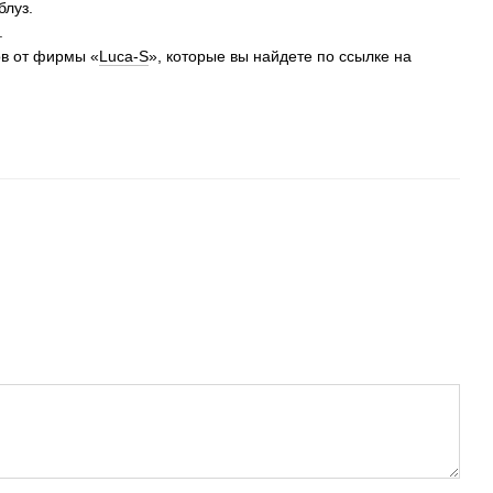
блуз.
.
в от фирмы «
Luca-S
», которые вы найдете по ссылке на