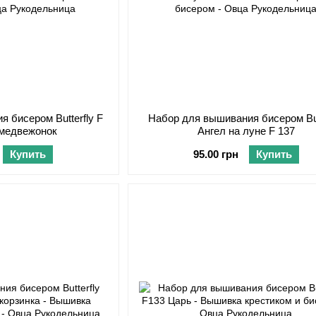
 бисером Butterfly F
Набор для вышивания бисером But
 медвежонок
Ангел на луне F 137
Купить
95.00 грн
Купить