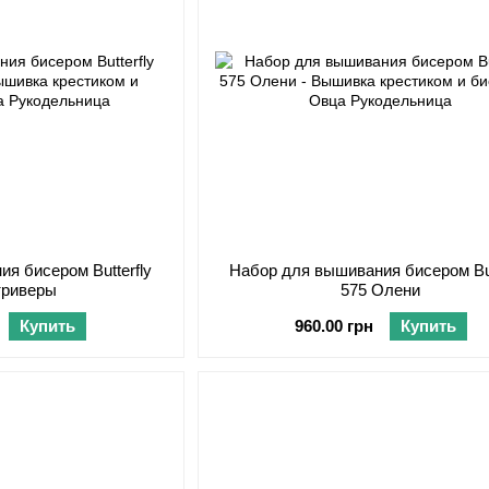
я бисером Butterfly
Набор для вышивания бисером But
триверы
575 Олени
Купить
960.00 грн
Купить