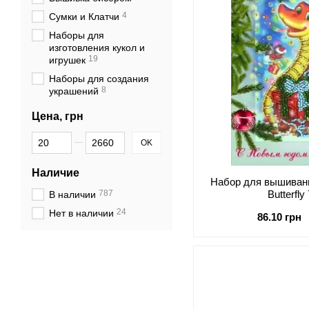
4
Сумки и Клатчи
Наборы для
изготовления кукол и
19
игрушек
Наборы для создания
8
украшений
Цена, грн
От Цена, грн
До Цена, грн
OK
Наличие
Набор для вышиван
787
Butterfl
В наличии
24
Нет в наличии
86.10 грн