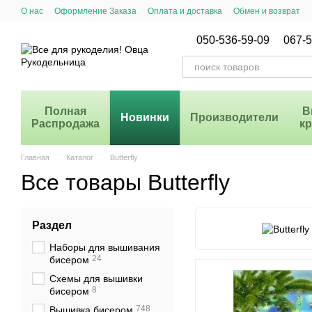
Перейти к основному контенту
О нас
Оформление Заказа
Оплата и доставка
Обмен и возврат
Система Скидок
050-536-59-09
067-5
Полная
В
Новинки
Производители
Распродажа
к
Главная
Каталог
Butterfly
Все товары Butterfly
Раздел
Наборы для вышивания
24
бисером
Схемы для вышивки
8
бисером
748
Вышивка бисером