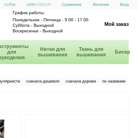
Сравнение
Укр
Рус
UAH
USD
EUR
Желания
Вход
График работы:
Понедельник - Пятница - 9.00 - 17.00
Мой заказ
Суббота - Выходной
Воскресенье - Выходной
нструменты
Нитки для
Ткань для
для
Бисер
вышивания
вышивания
рукоделия
пулярности
сначала дешевле
сначала дороже
по названию