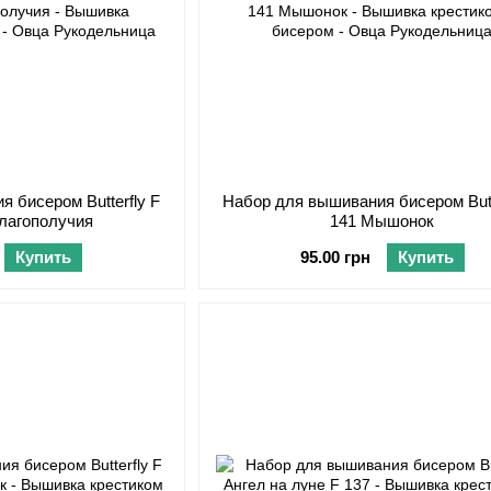
 бисером Butterfly F
Набор для вышивания бисером Butt
благополучия
141 Мышонок
Купить
95.00 грн
Купить