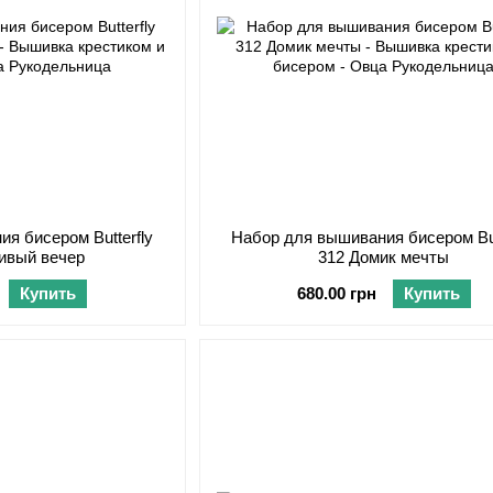
я бисером Butterfly
Набор для вышивания бисером But
ивый вечер
312 Домик мечты
Купить
680.00 грн
Купить