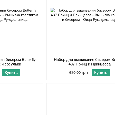
я бисером Butterfly
Набор для вышивания бисером But
к и сосульки
437 Принц и Принцесса
Купить
680.00 грн
Купить