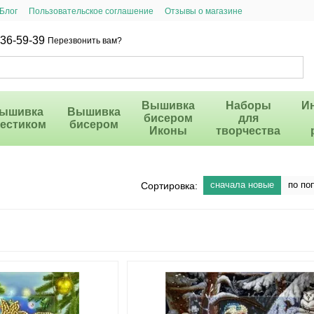
Блог
Пользовательское соглашение
Отзывы о магазине
36-59-39
Перезвонить вам?
Вышивка
Наборы
И
ышивка
Вышивка
бисером
для
рестиком
бисером
Иконы
творчества
сначала новые
по по
Сортировка: