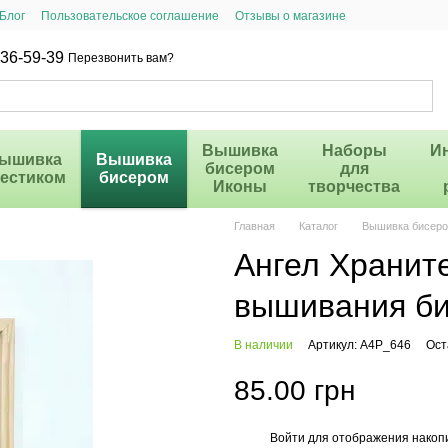
Блог
Пользовательское соглашение
Отзывы о магазине
36-59-39
Перезвонить вам?
Вышивка
Наборы
И
ышивка
Вышивка
бисером
для
рестиком
бисером
Иконы
творчества
Главная
Каталог
Вышивка бисер
Ангел Хранит
вышивания б
В наличии
Артикул: А4Р_646
Ост
85.00 грн
Войти
для отображения накопи
%