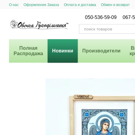
Перейти к основному контенту
О нас
Оформление Заказа
Оплата и доставка
Обмен и возврат
Система Скидок
050-536-59-09
067-5
Полная
В
Новинки
Производители
Распродажа
к