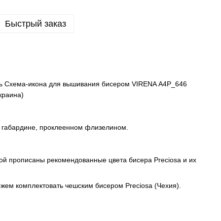
Быстрый заказ
ь Схема-икона для вышивания бисером VIRENA А4Р_646
краина)
 габардине, проклеенном флизелином.
рой прописаны рекомендованные цвета бисера Preciosa и их
ем комплектовать чешским бисером Preciosa (Чехия).