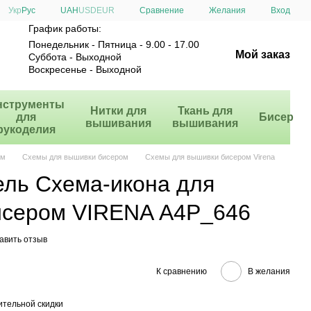
Сравнение
Укр
Рус
UAH
USD
EUR
Желания
Вход
График работы:
Понедельник - Пятница - 9.00 - 17.00
Мой заказ
Суббота - Выходной
Воскресенье - Выходной
нструменты
Нитки для
Ткань для
для
Бисер
вышивания
вышивания
рукоделия
ом
Схемы для вышивки бисером
Схемы для вышивки бисером Virena
ель Схема-икона для
исером VIRENA А4Р_646
авить отзыв
К сравнению
В желания
тельной скидки