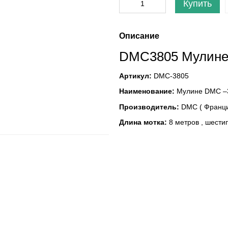
Купить
Описание
DMC
3805 Мулин
Артикул:
DMC-3805
Наименование:
Мулине DMC –3
Производитель:
DMC ( Франц
Длина мотка:
8 метров , шест