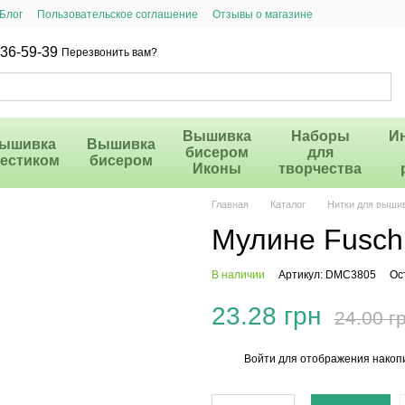
Блог
Пользовательское соглашение
Отзывы о магазине
36-59-39
Перезвонить вам?
Вышивка
Наборы
И
ышивка
Вышивка
бисером
для
рестиком
бисером
Иконы
творчества
Главная
Каталог
Нитки для выши
Мулине Fusch
В наличии
Артикул: DMC3805
Ос
23.28 грн
24.00 г
Войти
для отображения накопи
%