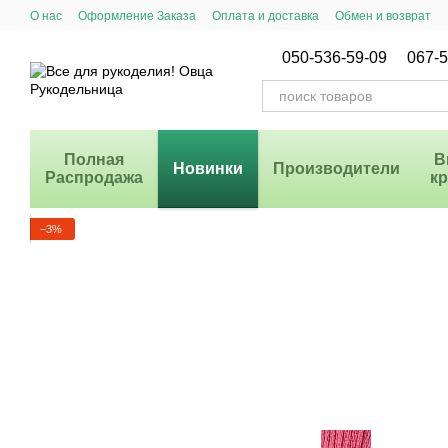
Перейти к основному контенту
О нас
Оформление Заказа
Оплата и доставка
Обмен и возврат
Система Скидок
050-536-59-09
067-5
Полная
В
Новинки
Производители
Распродажа
к
−3%