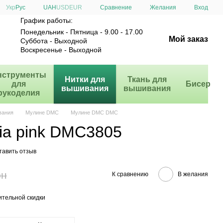
Сравнение
Укр
Рус
UAH
USD
EUR
Желания
Вход
График работы:
Понедельник - Пятница - 9.00 - 17.00
Мой заказ
Суббота - Выходной
Воскресенье - Выходной
нструменты
Нитки для
Ткань для
для
Бисер
вышивания
вышивания
рукоделия
вания
Мулине DMC
Мулине DMC DMC
ia pink DMC3805
тавить отзыв
рн
К сравнению
В желания
тельной скидки