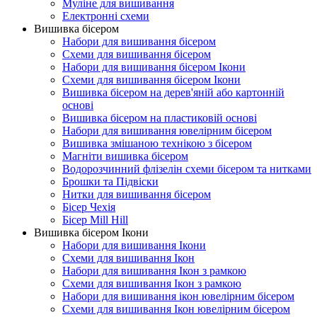
Муліне для вишивання
Електронні схеми
Вишивка бісером
Набори для вишивання бісером
Схеми для вишивання бісером
Набори для вишивання бісером Ікони
Схеми для вишивання бісером Ікони
Вишивка бісером на дерев'яній або картонній
основі
Вишивка бісером на пластиковій основі
Набори для вишивання ювелірним бісером
Вишивка змішаною технікою з бісером
Магніти вишивка бісером
Водорозчинний флізелін схеми бісером та нитками
Брошки та Підвіски
Нитки для вишивання бісером
Бісер Чехія
Бісер Mill Hill
Вишивка бісером Ікони
Набори для вишивання Ікони
Схеми для вишивання Ікон
Набори для вишивання Ікон з рамкою
Схеми для вишивання Ікон з рамкою
Набори для вишивання ікон ювелірним бісером
Схеми для вишивання Ікон ювелірним бісером