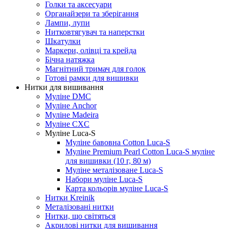
Голки та аксесуари
Органайзери та зберігання
Лампи, лупи
Нитковтягувач та наперстки
Шкатулки
Маркери, олівці та крейда
Бічна натяжка
Магнітний тримач для голок
Готові рамки для вишивки
Нитки для вишивання
Муліне DMC
Муліне Anchor
Муліне Madeira
Муліне CXC
Муліне Luca-S
Муліне бавовна Cotton Luca-S
Муліне Premium Pearl Cotton Luca-S муліне
для вишивки (10 г, 80 м)
Муліне металізоване Luca-S
Набори муліне Luca-S
Карта кольорів муліне Luca-S
Нитки Kreinik
Металізовані нитки
Нитки, що світяться
Акрилові нитки для вишивання