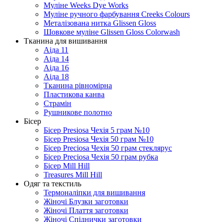
Муліне Weeks Dye Works
Муліне ручного фарбування Creeks Colours
Металізована нитка Glissen Gloss
Шовкове муліне Glissen Gloss Colorwash
Тканина для вишивання
Аіда 11
Аіда 14
Аіда 16
Аіда 18
Тканина рівномірна
Пластикова канва
Страмін
Рушникове полотно
Бісер
Бісер Presiosa Чехія 5 грам №10
Бісер Presiosa Чехія 50 грам №10
Бісер Preciosa Чехія 50 грам стеклярус
Бісер Preciosa Чехія 50 грам рубка
Бісер Mill Hill
Treasures Mill Hill
Одяг та текстиль
Термоналіпки для вишивання
Жіночі Блузки заготовки
Жіночі Плаття заготовки
Жіночі Спіднички заготовки