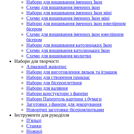
Набори для вишивання іменних Ікон
Схеми для вишивання іменних ікон
Набори для вишивання іменних Ікон міні
Схеми для вишивання іменних Ікон міні
Набори для вишивання іменних ікон ювелірним
бісером
Схеми для вишивання іменних ікон ювелірним
бісером
Набори для вишивання католицьких Ікон
Схеми для вишивання католицьких Ікон
Схеми для вишивання молитви
Набори для творчості
Алмазний живопис
Набори для виготовлення ляльок та іграшок
Набори для створення прикрас
Набори для бісероплетіння
Набори для валяння
Набори констуктори з фанери
Набори Папертоль картини з бумаги
Заготовки з фанери для декорування
Новорічні заготовки бісером/нитками
Інструменти для рукоділля
П'яльці
Станки
Ножиці