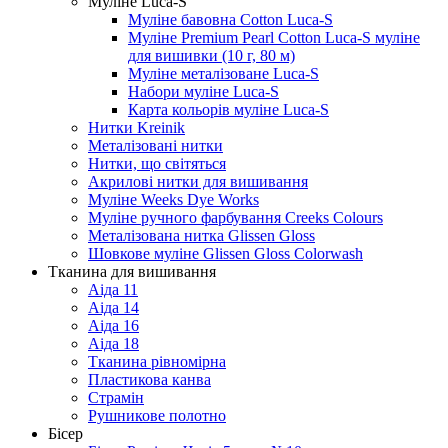
Муліне Luca-S
Муліне бавовна Cotton Luca-S
Муліне Premium Pearl Cotton Luca-S муліне
для вишивки (10 г, 80 м)
Муліне металізоване Luca-S
Набори муліне Luca-S
Карта кольорів муліне Luca-S
Нитки Kreinik
Металізовані нитки
Нитки, що світяться
Акрилові нитки для вишивання
Муліне Weeks Dye Works
Муліне ручного фарбування Creeks Colours
Металізована нитка Glissen Gloss
Шовкове муліне Glissen Gloss Colorwash
Тканина для вишивання
Аіда 11
Аіда 14
Аіда 16
Аіда 18
Тканина рівномірна
Пластикова канва
Страмін
Рушникове полотно
Бісер