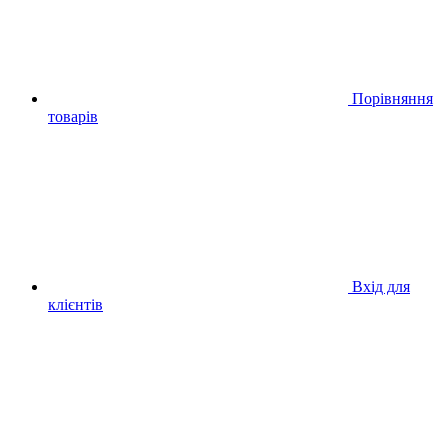
Порівняння
товарів
Вхід для
клієнтів