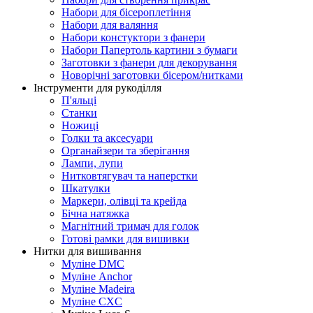
Набори для бісероплетіння
Набори для валяння
Набори констуктори з фанери
Набори Папертоль картини з бумаги
Заготовки з фанери для декорування
Новорічні заготовки бісером/нитками
Інструменти для рукоділля
П'яльці
Станки
Ножиці
Голки та аксесуари
Органайзери та зберігання
Лампи, лупи
Нитковтягувач та наперстки
Шкатулки
Маркери, олівці та крейда
Бічна натяжка
Магнітний тримач для голок
Готові рамки для вишивки
Нитки для вишивання
Муліне DMC
Муліне Anchor
Муліне Madeira
Муліне CXC