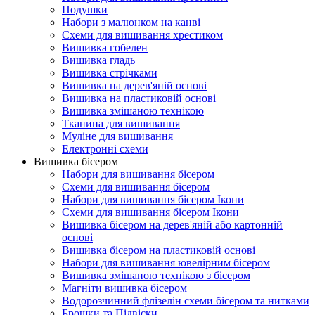
Подушки
Набори з малюнком на канві
Схеми для вишивання хрестиком
Вишивка гобелен
Вишивка гладь
Вишивка стрічками
Вишивка на дерев'яній основі
Вишивка на пластиковій основі
Вишивка змішаною технікою
Тканина для вишивання
Муліне для вишивання
Електронні схеми
Вишивка бісером
Набори для вишивання бісером
Схеми для вишивання бісером
Набори для вишивання бісером Ікони
Схеми для вишивання бісером Ікони
Вишивка бісером на дерев'яній або картонній
основі
Вишивка бісером на пластиковій основі
Набори для вишивання ювелірним бісером
Вишивка змішаною технікою з бісером
Магніти вишивка бісером
Водорозчинний флізелін схеми бісером та нитками
Брошки та Підвіски