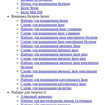
Нитки для вишивання бісером
Бісер Чехія
Бісер Mill Hill
Вишивка бісером Ікони
Набори для вишивання Ікони
Схеми для вишивання Ікон
Набори для вишивання Ікон з рамкою
Схеми для вишивання Ікон з рамкою
Набори для вишивання ікон ювелірним бісером
Схеми для вишивання Ікон ювелірним бісером
Набори для вишивання іменних Ікон
Схеми для вишивання іменних ікон
Набори для вишивання іменних Ікон міні
Схеми для вишивання іменних Ікон міні
Набори для вишивання іменних ікон ювелірним
бісером
Схеми для вишивання іменних ікон ювелірним
бісером
Набори для вишивання католицьких Ікон
Схеми для вишивання католицьких Ікон
Схеми для вишивання молитви
Набори для творчості
Алмазний живопис
Набори для виготовлення ляльок та іграшок
Набори для створення прикрас