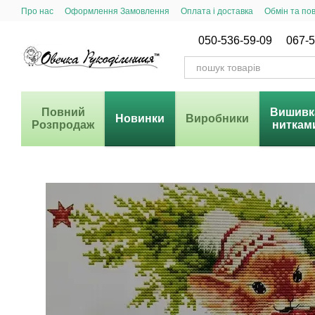
Перейти до основного контенту
Про нас
Оформлення Замовлення
Оплата і доставка
Обмін та по
Система Знижок
050-536-59-09
067-5
Повний
Вишивк
Новинки
Виробники
Розпродаж
ниткам