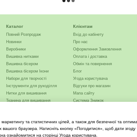
Каталог
Клієнтам
Повний Розпродаж
Вхід до кабінету
Новинки
Про нас
Виробники
Оформлення Замовлення
Вишивка нитками
Оплата і доставка
Вишивка бісером
Обмін та повернення
Вишивка бісером Ікони
Блог
Набори для творчості
Угода користувача
Інструменти для рукоділля
Відгуки про магазин
Нитки для вишивання
Мапа сайту
Тканина для вишивання
Система Знижок
Бісер
Ми в соцмережах
Одяг та текстиль
 маркетингу та статистичних цілей, а також для безпечної та оптим
Журнали для рукоділля
х вашого браузера. Натисніть кнопку «Погодитися», щоб дати згоду
жна ознайомитися на сторінці
Угода користувача
.