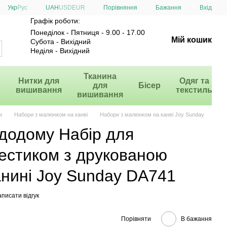
Порівняння
Укр
Рус
UAH
USD
EUR
Бажання
Вхід
Графік роботи:
Понеділок - Пятниця - 9.00 - 17.00
Мій кошик
Субота - Вихідний
Неділя - Вихідний
и
Тканина
Нитки для
Одяг та
для
Бісер
вишивання
текстиль
вишивання
и
Набори з малюнком на канві
Набори з малюнком на канві Joy Sunday
 додому Набір для
естиком з друкованою
анині Joy Sunday DA741
писати відгук
Порівняти
В бажання