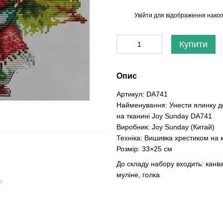
Увійти
для відображення накоп
%
Купити
Опис
Артикул: DA741
Найменування: Унести ялинку д
на тканині Joy Sunday DA741
Виробник: Joy Sunday (Китай)
Техніка: Вишивка хрестиком на к
Розмір: 33×25 см
До складу набору входить: канва
муліне, голка
ю