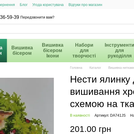
вернення
Блог
Угода користувача
Відгуки про магазин
36-59-39
Передзвонити вам?
Вишивка
Набори
Інструмент
а
Вишивка
бісером
для
для
и
бісером
Ікони
творчості
рукоділля
Головна
Каталог
Вишивка ниткам
Нести ялинку
вишивання хр
схемою на тк
В наявності
Артикул: DA741JS
На
201.00 грн