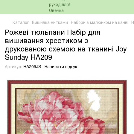
Каталог
Вишивка нитками
Набори з малюнком на канві
Н
Рожеві тюльпани Набір для
вишивання хрестиком з
друкованою схемою на тканині Joy
Sunday HA209
Артикул:
HA209JS
Написати відгук