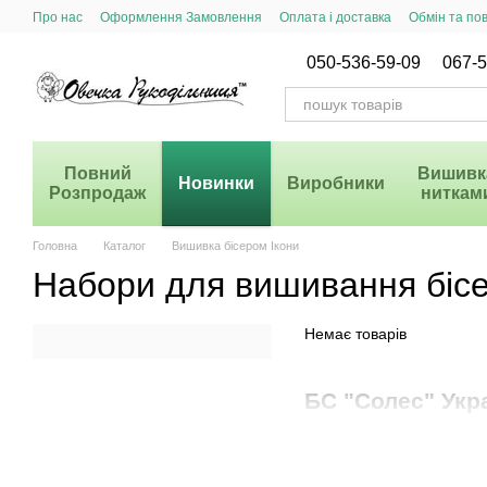
Перейти до основного контенту
Про нас
Оформлення Замовлення
Оплата і доставка
Обмін та по
Система Знижок
050-536-59-09
067-5
Повний
Вишивк
Новинки
Виробники
Розпродаж
ниткам
Головна
Каталог
Вишивка бісером Ікони
Набори для вишивання біс
Немає товарів
БС "Солес" Укр