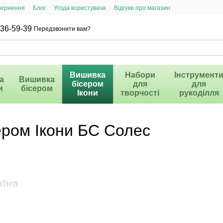
вернення
Блог
Угода користувача
Відгуки про магазин
36-59-39
Передзвонити вам?
Вишивка
Набори
Інструмент
а
Вишивка
бісером
для
для
и
бісером
Ікони
творчості
рукоділля
ером Ікони БС Солес
аїна