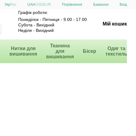
Порівняння
Укр
Рус
UAH
USD
EUR
Бажання
Вхід
Графік роботи:
Понеділок - Пятниця - 9.00 - 17.00
Мій кошик
Субота - Вихідний
Неділя - Вихідний
и
Тканина
Нитки для
Одяг та
для
Бісер
вишивання
текстиль
вишивання