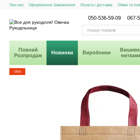
Перейти до основного контенту
Про нас
Оформлення Замовлення
Оплата і доставка
Обмін та по
Система Знижок
050-536-59-09
067-5
Повний
Вишивк
Новинки
Виробники
Розпродаж
ниткам
−35%