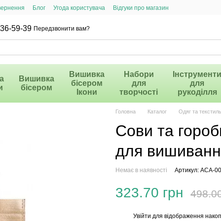
вернення
Блог
Угода користувача
Відгуки про магазин
36-59-39
Передзвонити вам?
Вишивка
Набори
Інструмент
а
Вишивка
бісером
для
для
и
бісером
Ікони
творчості
рукоділля
Головна
Каталог
Одяг та текстил
Сови та гороб
для вишиванн
Немає в наявності
Артикул: ACA-0
323.70 грн
498.0
Увійти
для відображення накоп
%