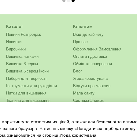
Каталог
Клієнтам
Повний Розпродаж
Вхід до кабінету
Новинки
Про нас
Виробники
Оформлення Замовлення
Вишивка нитками
Оплата і доставка
Вишивка бісером
Обмін та повернення
Вишивка бісером Ікони
Блог
Набори для творчості
Угода користувача
Інструменти для рукоділля
Відгуки про магазин
Нитки для вишивання
Мапа сайту
Тканина для вишивання
Система Знижок
Бісер
Ми в соцмережах
Одяг та текстиль
 маркетингу та статистичних цілей, а також для безпечної та оптим
Журнали для рукоділля
х вашого браузера. Натисніть кнопку «Погодитися», щоб дати згоду
жна ознайомитися на сторінці
Угода користувача
.