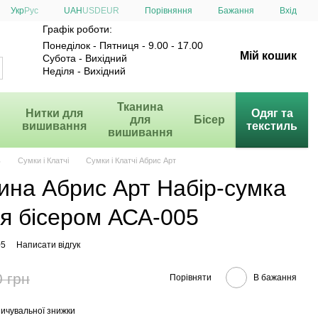
Порівняння
Укр
Рус
UAH
USD
EUR
Бажання
Вхід
Графік роботи:
Понеділок - Пятниця - 9.00 - 17.00
Мій кошик
Субота - Вихідний
Неділя - Вихідний
и
Тканина
Нитки для
Одяг та
для
Бісер
вишивання
текстиль
вишивання
ь
Сумки і Клатчі
Сумки і Клатчі Абрис Арт
ина Абрис Арт Набір-сумка
я бісером АСА-005
05
Написати відгук
0 грн
Порівняти
В бажання
ичувальної знижки