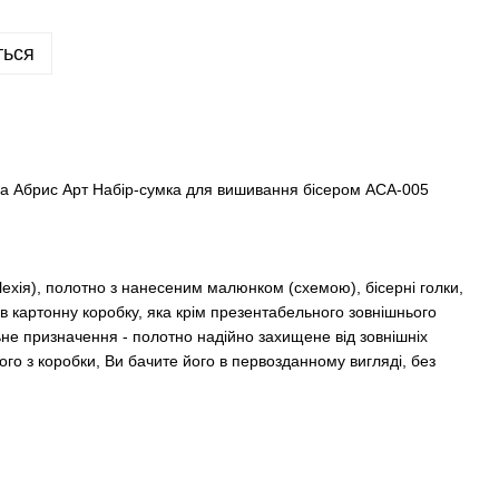
ться
а Абрис Арт Набір-сумка для вишивання бісером АСА-005
 Чехія), полотно з нанесеним малюнком (схемою), бісерні голки,
в картонну коробку, яка крім презентабельного зовнішнього
ьне призначення - полотно надійно захищене від зовнішніх
ого з коробки, Ви бачите його в первозданному вигляді, без