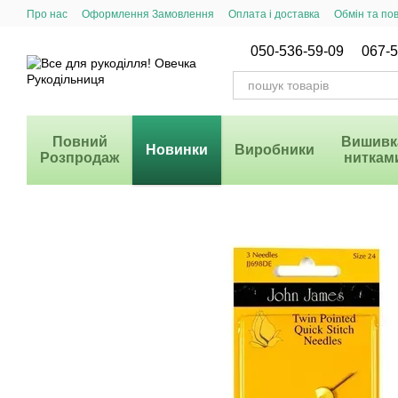
Перейти до основного контенту
Про нас
Оформлення Замовлення
Оплата і доставка
Обмін та по
Система Знижок
050-536-59-09
067-5
Повний
Вишивк
Новинки
Виробники
Розпродаж
ниткам