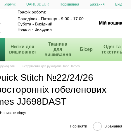
Порівняння
Укр
Рус
UAH
USD
EUR
Бажання
Вхід
Графік роботи:
Понеділок - Пятниця - 9.00 - 17.00
Мій кошик
Субота - Вихідний
Неділя - Вихідний
и
Тканина
Нитки для
Одяг та
для
Бісер
вишивання
текстиль
вишивання
 рукоділля
Інструменти для рукоділля John James
uick Stitch №22/24/26
восторонніх гобеленових
ames JJ698DAST
Написати відгук
Порівняти
В бажання