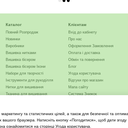
Каталог
Клієнтам
Повний Розпродаж
Вхід до кабінету
Новинки
Про нас
Виробники
Оформлення Замовлення
Вишивка нитками
Оплата і доставка
Вишивка бісером
Обмін та повернення
Вишивка бісером Ікони
Блог
Набори для творчості
Угода користувача
Інструменти для рукоділля
Відгуки про магазин
Нитки для вишивання
Мапа сайту
Тканина для вишивання
Система Знижок
Бісер
Ми в соцмережах
Одяг та текстиль
 маркетингу та статистичних цілей, а також для безпечної та оптим
Журнали для рукоділля
х вашого браузера. Натисніть кнопку «Погодитися», щоб дати згоду
жна ознайомитися на сторінці
Угода користувача
.