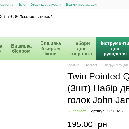
вернення
Блог
Угода користувача
Відгуки про магазин
36-59-39
Передзвонити вам?
Вишивка
Набори
Інструмент
а
Вишивка
бісером
для
для
и
бісером
Ікони
творчості
рукоділля
Головна
Каталог
Інструменти для
Twin Pointed Q
(3шт) Набір д
голок John J
В наявності
Артикул: JJ698DAST
195.00 грн