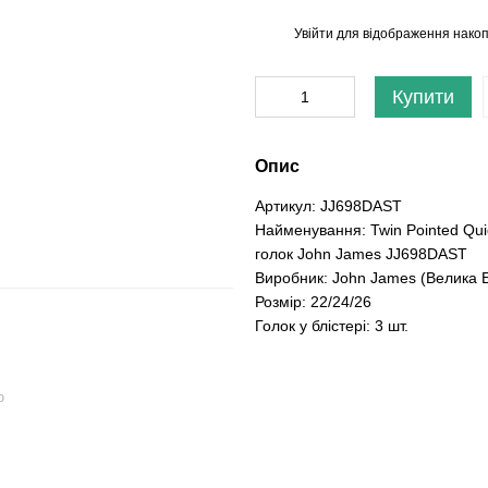
Увійти
для відображення накоп
%
Купити
Опис
Артикул: JJ698DAST
Найменування: Twin Pointed Qui
голок John James JJ698DAST
Виробник: John James (Велика Б
Розмір: 22/24/26
Голок у блістері: 3 шт.
ю