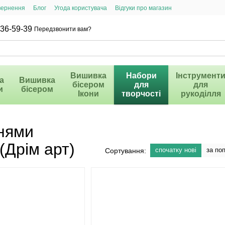
вернення
Блог
Угода користувача
Відгуки про магазин
36-59-39
Передзвонити вам?
Вишивка
Набори
Інструмент
а
Вишивка
бісером
для
для
и
бісером
Ікони
творчості
рукоділля
нями
(Дрім арт)
спочатку нові
за по
Сортування: