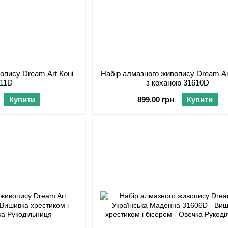
опису Dream Art Коні
Набір алмазного живопису Dream Ar
611D
з коханою 31610D
Купити
899.00 грн
Купити