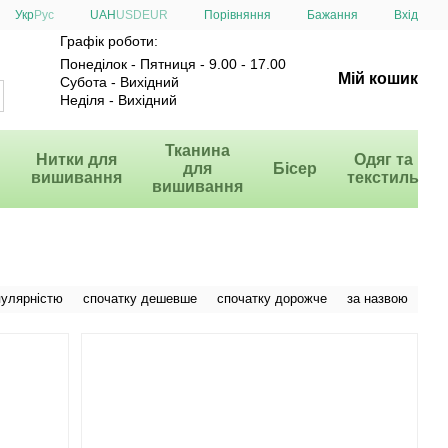
Порівняння
Укр
Рус
UAH
USD
EUR
Бажання
Вхід
Графік роботи:
Понеділок - Пятниця - 9.00 - 17.00
Мій кошик
Субота - Вихідний
Неділя - Вихідний
и
Тканина
Нитки для
Одяг та
для
Бісер
вишивання
текстиль
вишивання
пулярністю
спочатку дешевше
спочатку дорожче
за назвою