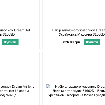
живопису Dream Art
Набір алмазного живопису Dream
ть 31608D
Українська Мадонна 31606D
Купити
826.00 грн
Купити