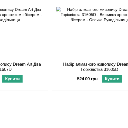
вопису Dream Art Два
Набір алмазного живопису Dream
31607D
Горіхвістка 31605D
Купити
524.00 грн
Купити