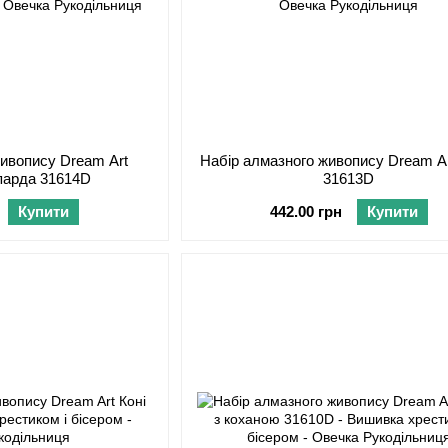
живопису Dream Art
Набір алмазного живопису Dream Ar
парда 31614D
31613D
Купити
442.00 грн
Купити