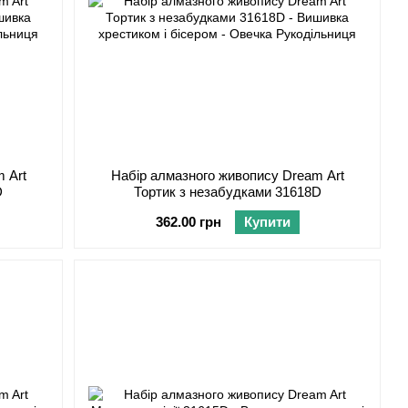
 Art
Набір алмазного живопису Dream Art
D
Тортик з незабудками 31618D
362.00 грн
Купити