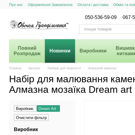
Перейти до основного контенту
Про нас
Оформлення Замовлення
Оплата і доставка
Обмін та по
Система Знижок
050-536-59-09
067-5
Повний
Вишивк
Новинки
Виробники
Розпродаж
ниткам
Головна
Каталог
Набори для творчості
Алмазний живопис
Набір для малювання каме
Алмазна мозаїка Dream art 
Виробник:
Dream Art
Очистити фільтр
Виробник