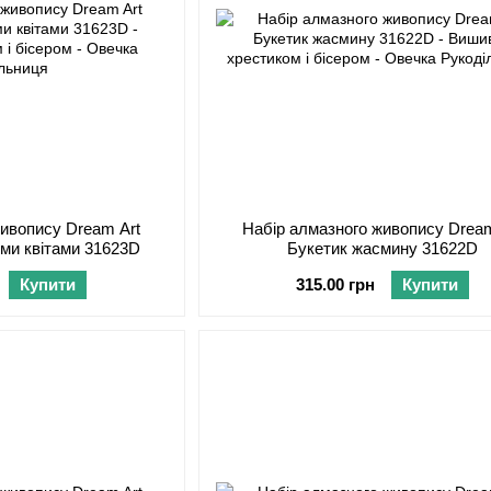
живопису Dream Art
Набір алмазного живопису Dream
ими квітами 31623D
Букетик жасмину 31622D
Купити
315.00 грн
Купити