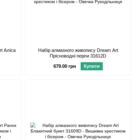
t Аліса
Набір алмазного живопису Dream Art
Прісноводні перли 31612D
679.00 грн
Купити