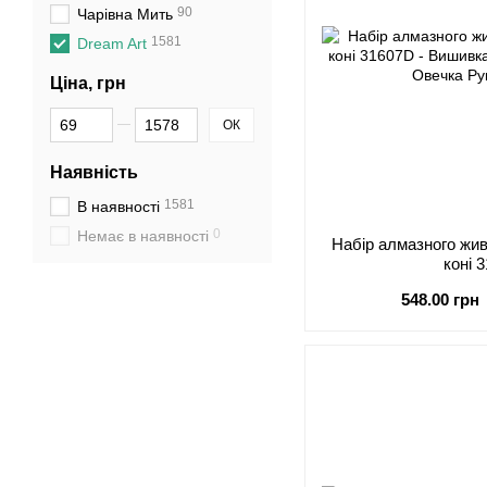
90
Чарівна Мить
1581
Dream Art
Ціна, грн
Від Ціна, грн
До Ціна, грн
ОК
Наявність
1581
В наявності
0
Немає в наявності
Набір алмазного жи
коні 
548.00 грн