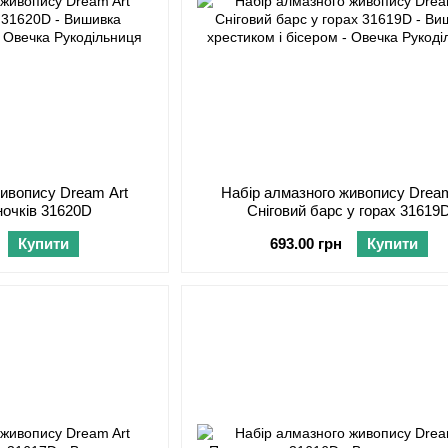
живопису Dream Art
Набір алмазного живопису Dream
ночків 31620D
Сніговий барс у горах 31619
Купити
693.00 грн
Купити