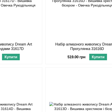
живопису Dream Art
Набір алмазного живопису Dream
яндами 31617D
Прогулянка 31616D
Купити
519.00 грн
Купити