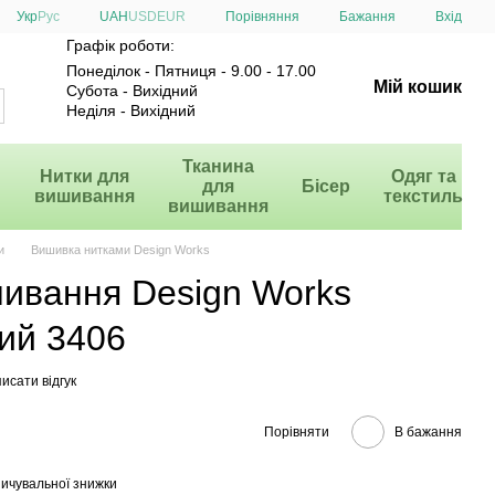
Порівняння
Укр
Рус
UAH
USD
EUR
Бажання
Вхід
Графік роботи:
Понеділок - Пятниця - 9.00 - 17.00
Мій кошик
Субота - Вихідний
Неділя - Вихідний
и
Тканина
Нитки для
Одяг та
для
Бісер
вишивання
текстиль
вишивання
и
Вишивка нитками Design Works
шивання Design Works
ий 3406
исати відгук
Порівняти
В бажання
ичувальної знижки