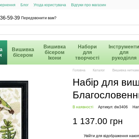
вернення
Блог
Угода користувача
Відгуки про магазин
36-59-39
Передзвонити вам?
Вишивка
Набори
Інструмент
а
Вишивка
бісером
для
для
и
бісером
Ікони
творчості
рукоділля
Головна
Каталог
Вишивка ниткам
Набір для ви
Благословенн
В наявності
Артикул: dw3406
Нап
1 137.00 грн
Увійти
для відображення накоп
%