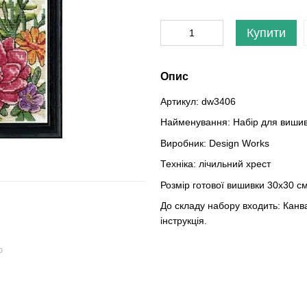
Купити
Опис
Артикул: dw3406
Найменування: Набір для виши
Виробник: Design Works
Техніка: лічильний хрест
Розмір готової вишивки 30х30 с
До складу набору входить: Канв
інструкція.
ю