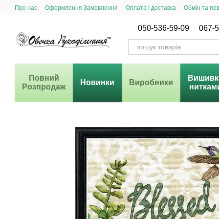
Перейти до основного контенту
Про нас
Оформлення Замовлення
Оплата і доставка
Обмін та по
Система Знижок
050-536-59-09
067-5
Повний
Вишивк
Новинки
Виробники
Розпродаж
ниткам