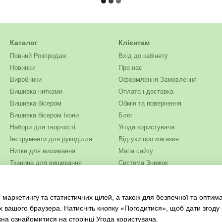
Каталог
Клієнтам
Повний Розпродаж
Вхід до кабінету
Новинки
Про нас
Виробники
Оформлення Замовлення
Вишивка нитками
Оплата і доставка
Вишивка бісером
Обмін та повернення
Вишивка бісером Ікони
Блог
Набори для творчості
Угода користувача
Інструменти для рукоділля
Відгуки про магазин
Нитки для вишивання
Мапа сайту
Тканина для вишивання
Система Знижок
Бісер
Ми в соцмережах
Одяг та текстиль
 маркетингу та статистичних цілей, а також для безпечної та оптим
Журнали для рукоділля
х вашого браузера. Натисніть кнопку «Погодитися», щоб дати згоду
жна ознайомитися на сторінці
Угода користувача
.