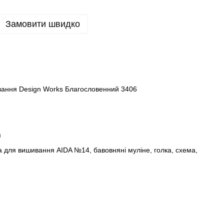
Замовити швидко
вання Design Works Благословенний 3406
м
а для вишивання AIDA №14, бавовняні муліне, голка, схема,