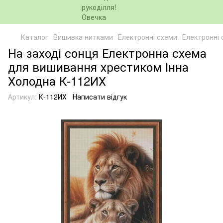
Каталог
Вишивка нитками
Електронні схеми
Електронні 
На заході сонця Електронна схема
для вишивання хрестиком Інна
Холодна К-112ИХ
Артикул:
К-112ИХ
Написати відгук