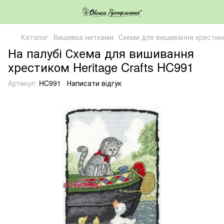
Каталог
Вишивка нитками
Схеми для вишивання хрестик
На палубі Схема для вишивання
хрестиком Heritage Crafts HC991
Артикул:
HC991
Написати відгук