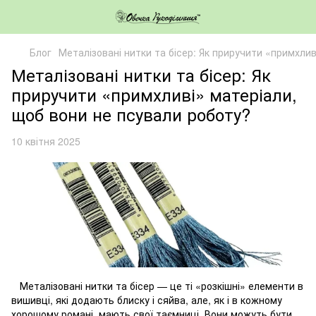
Блог
Металізовані нитки та бісер: Як приручити «примхли
Металізовані нитки та бісер: Як
приручити «примхливі» матеріали,
щоб вони не псували роботу?
10 квітня 2025
Металізовані нитки та бісер — це ті «розкішні» елементи в
вишивці, які додають блиску і сяйва, але, як і в кожному
хорошому романі, мають свої таємниці. Вони можуть бути