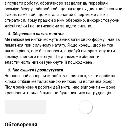
зіпсувати роботу, обов'язково заздалегідь перевіряй
розміри бісеру і обирай той, що підходить для твоєї тканини.
Також пам'ятай, що металізований бісер може легко
стиратися, тому працюй з ним обережно, використовуючи
якісні голки і не натискаючи занадто сильно.
4. Обережно з натягом нитки
Металізовані нитки можуть змінювати свою форму і навіть
ламатися при сильному натягу. Якщо хочеш, щоб нитка
лягала рівно, але без напруги, спробуй використовувати
техніку «легкого натягу». Це допоможе зберегти
еластичність нитки і уникнути її пошкоджень.
5. Час сушити і розплутувати
Не поспішай завершити роботу після того, як ти зробила
кілька стібків металізованою ниткою чи вставила бісер!
Після закінчення роботи дай нитці час відпочити — вона
«розправиться» і більше не буде викликати труднощів.
Обговорення