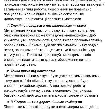
примхливими, інколи не слухаються, а часом навіть псувати
загальний вигляд роботи, якщо з ними не правильно
працювати. Але не біда! Ось кілька секретів, які
допоможуть приручити ці елегантні матеріали.
1. Спокійно поводься з металізованими нитками
Металізовані нитки часто плутаються і рвуться, а їхня
блискуча поверхня може бути дуже «непокірною». Щоб
уникнути цих неприємностей, обов'язково прокачай техніку
роботи з ними! Рекомендую злегка змочити нитку водою
перед початком роботи — це зменшує її схильність до
скручування. Також використовуй ниткотримачі або
спеціальні пластикові шпулі для збереження нитки в
правильному стані.
2. Тонка нитка під контролем
Металізовані нитки можуть бути дуже тонкими і ламкими,
тому для стібків обирай таку товщину, яка не буде
спричиняти зайвих зусиль. А для великої роботи
використовуйте нитку разом з основною (наприклад,
бавовняною), щоб додати їй міцності і уникнути розривів.
3. З бісером — як з дорогоцінними камінцями
Бісер — це маленькі, але дуже вперті «перлини». Щоб не