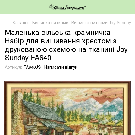
Каталог
Вишивка нитками
Вишивка нитками Joy Sunday
Маленька сільська крамничка
Набір для вишивання хрестом з
друкованою схемою на тканині Joy
Sunday FA640
Артикул:
FA640JS
Написати відгук