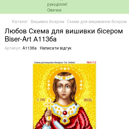
Каталог
Вишивка бісером
Схеми для вишивання бісером
Любов Схема для вишивки бісером
Biser-Art А113ба
Артикул:
А113ба
Написати відгук