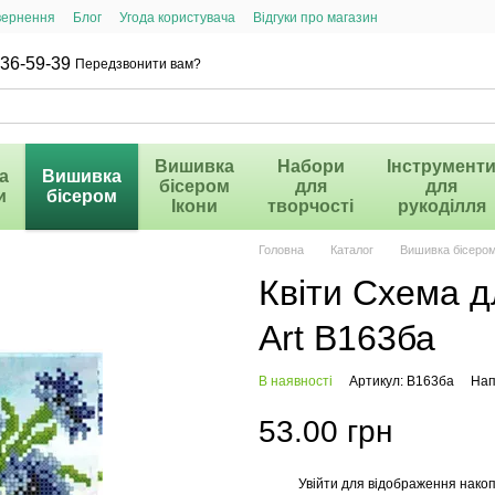
вернення
Блог
Угода користувача
Відгуки про магазин
36-59-39
Передзвонити вам?
Вишивка
Набори
Інструмент
а
Вишивка
бісером
для
для
и
бісером
Ікони
творчості
рукоділля
Головна
Каталог
Вишивка бісеро
Квіти Схема д
Art В163ба
В наявності
Артикул: В163ба
Нап
53.00 грн
Увійти
для відображення накоп
%