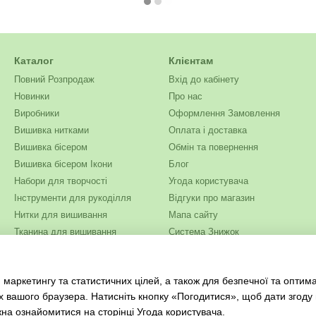
Каталог
Клієнтам
Повний Розпродаж
Вхід до кабінету
Новинки
Про нас
Виробники
Оформлення Замовлення
Вишивка нитками
Оплата і доставка
Вишивка бісером
Обмін та повернення
Вишивка бісером Ікони
Блог
Набори для творчості
Угода користувача
Інструменти для рукоділля
Відгуки про магазин
Нитки для вишивання
Мапа сайту
Тканина для вишивання
Система Знижок
Бісер
Ми в соцмережах
Одяг та текстиль
 маркетингу та статистичних цілей, а також для безпечної та оптим
Журнали для рукоділля
х вашого браузера. Натисніть кнопку «Погодитися», щоб дати згоду
жна ознайомитися на сторінці
Угода користувача
.