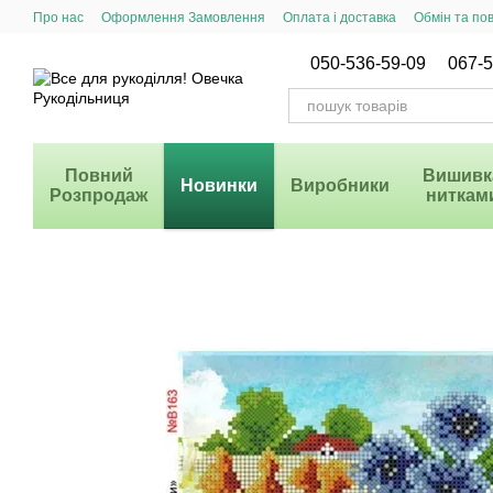
Перейти до основного контенту
Про нас
Оформлення Замовлення
Оплата і доставка
Обмін та по
Система Знижок
050-536-59-09
067-5
Повний
Вишивк
Новинки
Виробники
Розпродаж
ниткам