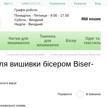
Порівняння
Укр
Рус
UAH
USD
EUR
Бажання
Вхід
Графік роботи:
Понеділок - Пятниця - 9.00 - 17.00
Мій кошик
Субота - Вихідний
Неділя - Вихідний
и
Тканина
Нитки для
Одяг та
для
Бісер
вишивання
текстиль
вишивання
м
Схеми для вишивання бісером
Схеми для вишивання бісером Бісер-Арт
ля вишивки бісером Biser-
исати відгук
Порівняти
В бажання
ичувальної знижки