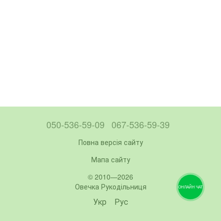
050-536-59-09
067-536-59-39
Повна версія сайту
Мапа сайту
© 2010—2026
Овечка Рукодільниця
ОНЛАЙН ЧАТ
Укр
Рус