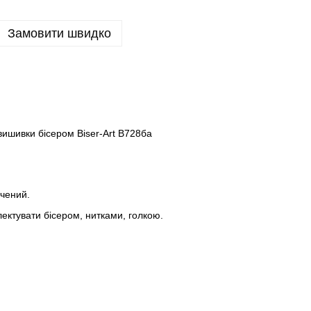
Замовити швидко
ишивки бісером Biser-Art B728ба
ичений.
ктувати бісером, нитками, голкою.