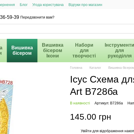
вернення
Блог
Угода користувача
Відгуки про магазин
36-59-39
Передзвонити вам?
Вишивка
Набори
Інструмент
а
Вишивка
бісером
для
для
и
бісером
Ікони
творчості
рукоділля
Головна
Каталог
Вишивка бісеро
Ісус Схема дл
Art B728ба
В наявності
Артикул: B728ба
Нап
145.00 грн
Увійти
для відображення накоп
%