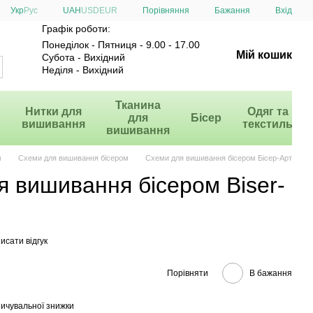
Порівняння
Укр
Рус
UAH
USD
EUR
Бажання
Вхід
Графік роботи:
Понеділок - Пятниця - 9.00 - 17.00
Мій кошик
Субота - Вихідний
Неділя - Вихідний
и
Тканина
Нитки для
Одяг та
для
Бісер
вишивання
текстиль
вишивання
м
Схеми для вишивання бісером
Схеми для вишивання бісером Бісер-Арт
я вишивання бісером Biser-
исати відгук
Порівняти
В бажання
ичувальної знижки