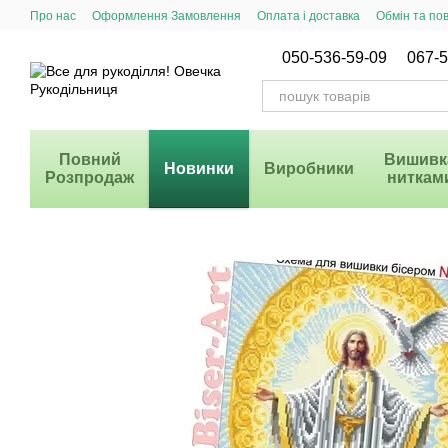
Перейти до основного контенту
Про нас
Оформлення Замовлення
Оплата і доставка
Обмін та по
Система Знижок
050-536-59-09
067-5
Повний
Вишивк
Новинки
Виробники
Розпродаж
ниткам