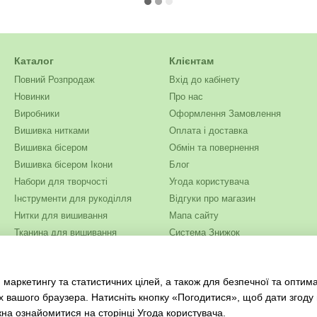
Каталог
Клієнтам
Повний Розпродаж
Вхід до кабінету
Новинки
Про нас
Виробники
Оформлення Замовлення
Вишивка нитками
Оплата і доставка
Вишивка бісером
Обмін та повернення
Вишивка бісером Ікони
Блог
Набори для творчості
Угода користувача
Інструменти для рукоділля
Відгуки про магазин
Нитки для вишивання
Мапа сайту
Тканина для вишивання
Система Знижок
Бісер
Ми в соцмережах
Одяг та текстиль
 маркетингу та статистичних цілей, а також для безпечної та оптим
Журнали для рукоділля
х вашого браузера. Натисніть кнопку «Погодитися», щоб дати згоду
жна ознайомитися на сторінці
Угода користувача
.