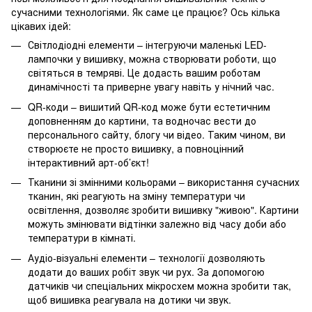
сучасними технологіями. Як саме це працює? Ось кілька
цікавих ідей:
Світлодіодні елементи – інтегруючи маленькі LED-
лампочки у вишивку, можна створювати роботи, що
світяться в темряві. Це додасть вашим роботам
динамічності та приверне увагу навіть у нічний час.
QR-коди – вишитий QR-код може бути естетичним
доповненням до картини, та водночас вести до
персонального сайту, блогу чи відео. Таким чином, ви
створюєте не просто вишивку, а повноцінний
інтерактивний арт-об’єкт!
Тканини зі змінними кольорами – використання сучасних
тканин, які реагують на зміну температури чи
освітлення, дозволяє зробити вишивку "живою". Картини
можуть змінювати відтінки залежно від часу доби або
температури в кімнаті.
Аудіо-візуальні елементи – технології дозволяють
додати до ваших робіт звук чи рух. За допомогою
датчиків чи спеціальних мікросхем можна зробити так,
щоб вишивка реагувала на дотики чи звук.