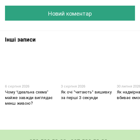
Новий коментар
Інші записи
6 серпня 2026
3 серпня 2026
30 липня 202
Чому “ідеальна схема”
Як очі "читають" вишивку
Як надмірна
майже завжди виглядає
за перші 3 секунди
вбиває емо
менш живою?