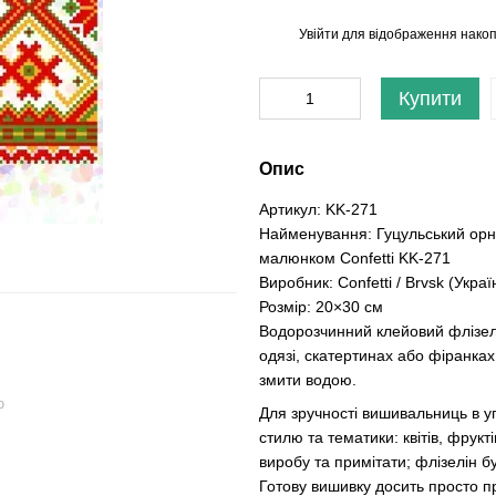
Увійти
для відображення накоп
%
Купити
Опис
Артикул: KK-271
Найменування: Гуцульський орн
малюнком Confetti KK-271
Виробник: Confetti / Brvsk (Украї
Розмір: 20×30 см
Водорозчинний клейовий флізелі
одязі, скатертинах або фіранках
змити водою.
ю
Для зручності вишивальниць в уп
стилю та тематики: квітів, фрукт
виробу та примітати; флізелін б
Готову вишивку досить просто пр