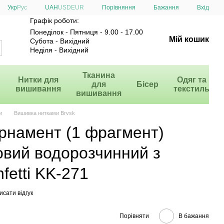
Порівняння
Укр
Рус
UAH
USD
EUR
Бажання
Вхід
Графік роботи:
Понеділок - Пятниця - 9.00 - 17.00
Мій кошик
Субота - Вихідний
Неділя - Вихідний
и
Тканина
Нитки для
Одяг та
для
Бісер
вишивання
текстиль
вишивання
и
Вишивка нитками Brvsk
рнамент (1 фрагмент)
овий водорозчинний з
etti KK-271
сати відгук
Порівняти
В бажання