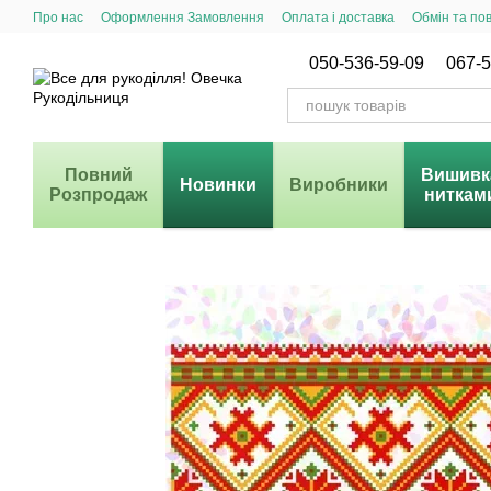
Перейти до основного контенту
Про нас
Оформлення Замовлення
Оплата і доставка
Обмін та по
Система Знижок
050-536-59-09
067-5
Повний
Вишивк
Новинки
Виробники
Розпродаж
ниткам