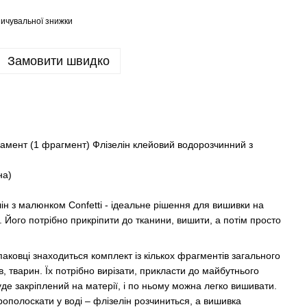
ичувальної знижки
Замовити швидко
амент (1 фрагмент) Флізелін клейовий водорозчинний з
на)
н з малюнком Confetti - ідеальне рішення для вишивки на
. Його потрібно прикріпити до тканини, вишити, а потім просто
аковці знаходиться комплект із кількох фрагментів загального
ів, тварин. Їх потрібно вирізати, прикласти до майбутнього
уде закріплений на матерії, і по ньому можна легко вишивати.
ополоскати у воді – флізелін розчиниться, а вишивка