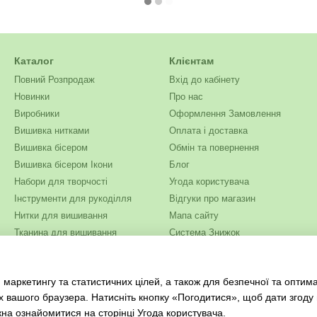
Каталог
Клієнтам
Повний Розпродаж
Вхід до кабінету
Новинки
Про нас
Виробники
Оформлення Замовлення
Вишивка нитками
Оплата і доставка
Вишивка бісером
Обмін та повернення
Вишивка бісером Ікони
Блог
Набори для творчості
Угода користувача
Інструменти для рукоділля
Відгуки про магазин
Нитки для вишивання
Мапа сайту
Тканина для вишивання
Система Знижок
Бісер
Ми в соцмережах
Одяг та текстиль
 маркетингу та статистичних цілей, а також для безпечної та оптим
Журнали для рукоділля
х вашого браузера. Натисніть кнопку «Погодитися», щоб дати згоду
жна ознайомитися на сторінці
Угода користувача
.