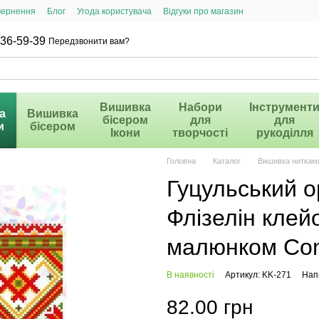
вернення
Блог
Угода користувача
Відгуки про магазин
36-59-39
Передзвонити вам?
Вишивка
Набори
Інструмент
а
Вишивка
бісером
для
для
и
бісером
Ікони
творчості
рукоділля
Головна
Каталог
Вишивка ниткам
Гуцульський о
Флізелін клей
малюнком Conf
В наявності
Артикул: KK-271
Напи
82.00 грн