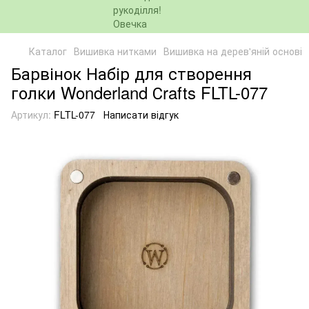
Каталог
Вишивка нитками
Вишивка на дерев'яній основі
Барвінок Набір для створення
голки Wonderland Сrafts FLTL-077
Артикул:
FLTL-077
Написати відгук