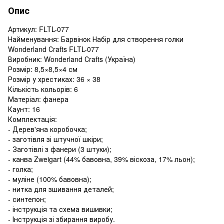
Опис
Артикул: FLTL-077
Найменування: Барвінок Набір для створення голки
Wonderland Сrafts FLTL-077
Виробник: Wonderland Сrafts (Україна)
Розмір: 8,5×8,5×4 см
Розмір у хрестиках: 36 × 38
Кількість кольорів: 6
Матеріал: фанера
Каунт: 16
Комплектація:
- Дерев'яна коробочка;
- заготівля зі штучної шкіри;
- Заготівлі з фанери (3 штуки);
- канва Zweigart (44% бавовна, 39% віскоза, 17% льон);
- голка;
- муліне (100% бавовна);
- нитка для зшивання деталей;
- синтепон;
- інструкція та схема вишивки;
- Інструкція зі збирання виробу.