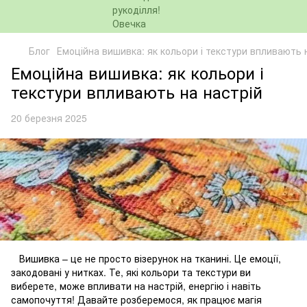
Блог
Емоційна вишивка: як кольори і текстури впливають 
Емоційна вишивка: як кольори і
текстури впливають на настрій
20 березня 2025
Вишивка – це не просто візерунок на тканині. Це емоції,
закодовані у нитках. Те, які кольори та текстури ви
виберете, може впливати на настрій, енергію і навіть
самопочуття! Давайте розберемося, як працює магія