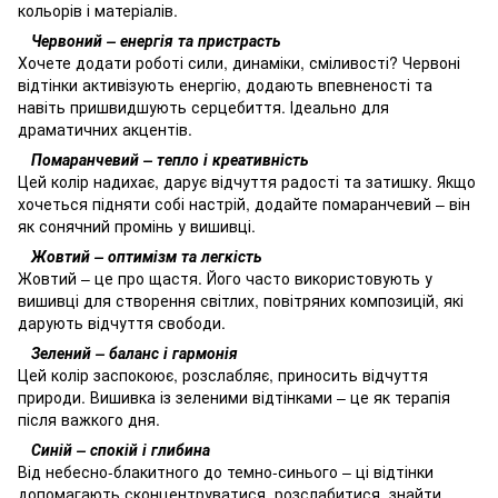
кольорів і матеріалів.
Червоний – енергія та пристрасть
Хочете додати роботі сили, динаміки, сміливості? Червоні
відтінки активізують енергію, додають впевненості та
навіть пришвидшують серцебиття. Ідеально для
драматичних акцентів.
Помаранчевий – тепло і креативність
Цей колір надихає, дарує відчуття радості та затишку. Якщо
хочеться підняти собі настрій, додайте помаранчевий – він
як сонячний промінь у вишивці.
Жовтий – оптимізм та легкість
Жовтий – це про щастя. Його часто використовують у
вишивці для створення світлих, повітряних композицій, які
дарують відчуття свободи.
Зелений – баланс і гармонія
Цей колір заспокоює, розслабляє, приносить відчуття
природи. Вишивка із зеленими відтінками – це як терапія
після важкого дня.
Синій – спокій і глибина
Від небесно-блакитного до темно-синього – ці відтінки
допомагають сконцентруватися, розслабитися, знайти