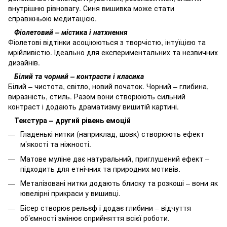
внутрішню рівновагу. Синя вишивка може стати
справжньою медитацією.
Фіолетовий – містика і натхнення
Фіолетові відтінки асоціюються з творчістю, інтуїцією та
мрійливістю. Ідеально для експериментальних та незвичних
дизайнів.
Білий та чорний – контрасти і класика
Білий – чистота, світло, новий початок. Чорний – глибина,
виразність, стиль. Разом вони створюють сильний
контраст і додають драматизму вишитій картині.
Текстура – другий рівень емоцій
Гладенькі нитки (наприклад, шовк) створюють ефект
м’якості та ніжності.
Матове муліне дає натуральний, приглушений ефект –
підходить для етнічних та природних мотивів.
Металізовані нитки додають блиску та розкоші – вони як
ювелірні прикраси у вишивці.
Бісер створює рельєф і додає глибини – відчуття
об’ємності змінює сприйняття всієї роботи.