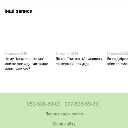
Інші записи
6 серпня 2026
3 серпня 2026
30 липня 202
Чому “ідеальна схема”
Як очі "читають" вишивку
Як надмірна
майже завжди виглядає
за перші 3 секунди
вбиває емо
менш живою?
050-536-59-09
067-536-59-39
Повна версія сайту
Мапа сайту