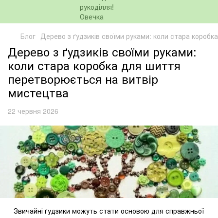
Блог
Дерево з ґудзиків своїми руками: коли стара короб
Дерево з ґудзиків своїми руками:
коли стара коробка для шиття
перетворюється на витвір
мистецтва
22 червня 2026
Звичайні ґудзики можуть стати основою для справжньої