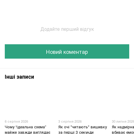
Додайте перший відгук
Новий коментар
Інші записи
6 серпня 2026
3 серпня 2026
30 липня 202
Чому “ідеальна схема”
Як очі "читають" вишивку
Як надмірна
майже завжди виглядає
за перші 3 секунди
вбиває емо