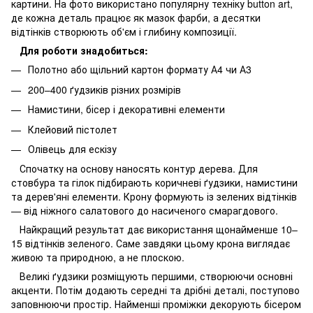
картини. На фото використано популярну техніку button art,
де кожна деталь працює як мазок фарби, а десятки
відтінків створюють об'єм і глибину композиції.
Для роботи знадобиться:
Полотно або щільний картон формату А4 чи А3
200–400 ґудзиків різних розмірів
Намистини, бісер і декоративні елементи
Клейовий пістолет
Олівець для ескізу
Спочатку на основу наносять контур дерева. Для
стовбура та гілок підбирають коричневі ґудзики, намистини
та дерев'яні елементи. Крону формують із зелених відтінків
— від ніжного салатового до насиченого смарагдового.
Найкращий результат дає використання щонайменше 10–
15 відтінків зеленого. Саме завдяки цьому крона виглядає
живою та природною, а не плоскою.
Великі ґудзики розміщують першими, створюючи основні
акценти. Потім додають середні та дрібні деталі, поступово
заповнюючи простір. Найменші проміжки декорують бісером