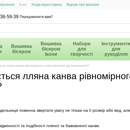
вернення
Блог
Угода користувача
Відгуки про магазин
36-59-39
Передзвонити вам?
Вишивка
Набори
Інструмент
а
Вишивка
бісером
для
для
и
бісером
Ікони
творчості
рукоділля
ться лляна канва рівномірного переплетення від бавовняної?
ється лляна канва рівномірно
?
дельниця повинна звертати увагу не тільки на її розмір або вид, ал
ідмінності та подібності лляної та бавовняної канви. ⠀