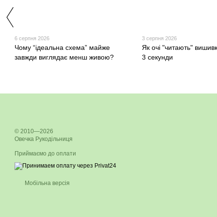
6 серпня 2026
3 серпня 2026
Чому “ідеальна схема” майже
Як очі "читають" вишив
завжди виглядає менш живою?
3 секунди
© 2010—2026
Овечка Рукодільниця
Приймаємо до оплати
Мобільна версія