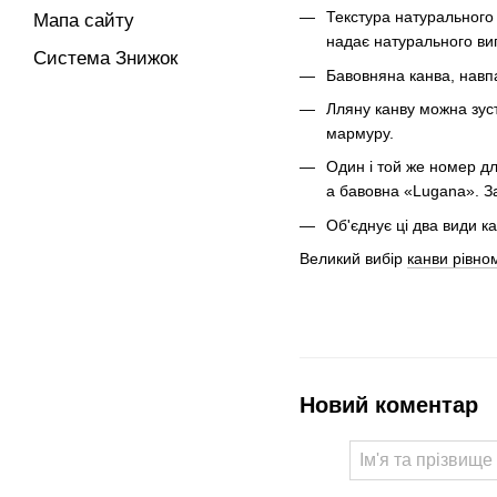
Текстура натурального 
Мапа сайту
надає натурального ви
Система Знижок
Бавовняна канва, навпа
Лляну канву можна зуст
мармуру. ⠀
Один і той же номер дл
а бавовна «Lugana». За
Об'єднує ці два види к
Великий вибір
канви рівно
Новий коментар