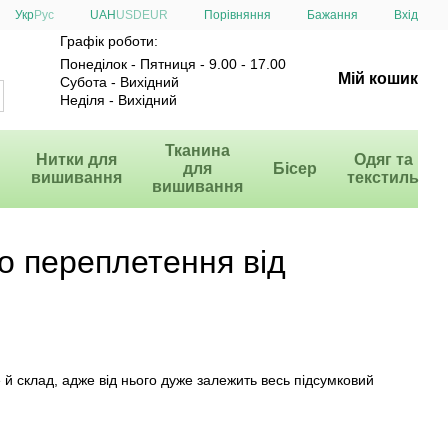
Порівняння
Укр
Рус
UAH
USD
EUR
Бажання
Вхід
Графік роботи:
Понеділок - Пятниця - 9.00 - 17.00
Мій кошик
Субота - Вихідний
Неділя - Вихідний
и
Тканина
Нитки для
Одяг та
для
Бісер
вишивання
текстиль
вишивання
го переплетення від
е й склад, адже від нього дуже залежить весь підсумковий