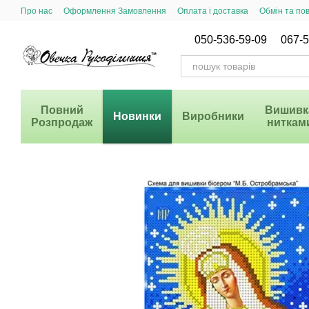
Перейти до основного контенту
Про нас
Оформлення Замовлення
Оплата і доставка
Обмін та по
Система Знижок
050-536-59-09
067-5
Повний
Вишивк
Новинки
Виробники
Розпродаж
ниткам