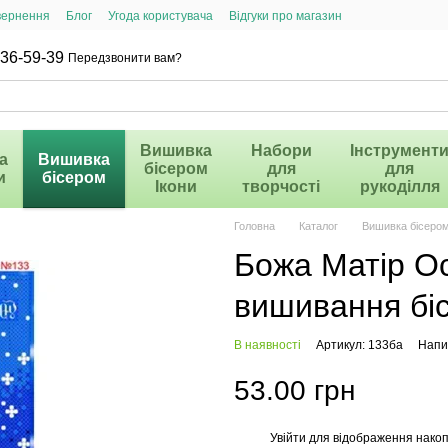
вернення
Блог
Угода користувача
Відгуки про магазин
36-59-39
Передзвонити вам?
Вишивка
Набори
Інструмент
а
Вишивка
бісером
для
для
и
бісером
Ікони
творчості
рукоділля
Головна
Каталог
Вишивка бісеро
Божа Матір О
вишивання біс
В наявності
Артикул: 133ба
Напис
53.00 грн
Увійти
для відображення накоп
%