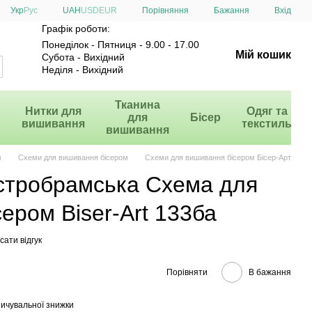
Порівняння
Укр
Рус
UAH
USD
EUR
Бажання
Вхід
Графік роботи:
Понеділок - Пятниця - 9.00 - 17.00
Мій кошик
Субота - Вихідний
Неділя - Вихідний
и
Тканина
Нитки для
Одяг та
для
Бісер
вишивання
текстиль
вишивання
м
Схеми для вишивання бісером
Схеми для вишивання бісером Бісер-Арт
стробрамська Схема для
ером Biser-Art 133ба
ати відгук
Порівняти
В бажання
ичувальної знижки