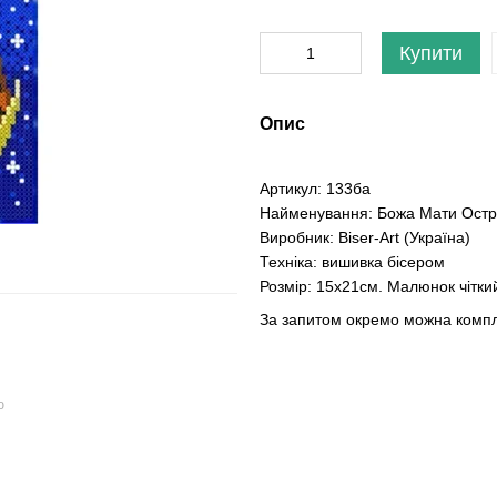
Купити
Опис
Артикул: 133ба
Найменування: Божа Мати Остро
Виробник: Biser-Art (Україна)
Техніка: вишивка бісером
Розмір: 15х21см. Малюнок чітки
За запитом окремо можна компле
ю