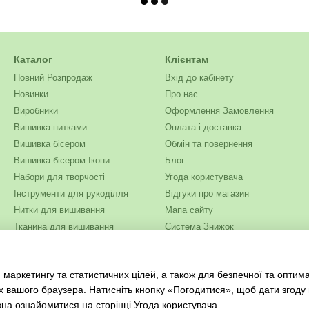
Каталог
Клієнтам
Повний Розпродаж
Вхід до кабінету
Новинки
Про нас
Виробники
Оформлення Замовлення
Вишивка нитками
Оплата і доставка
Вишивка бісером
Обмін та повернення
Вишивка бісером Ікони
Блог
Набори для творчості
Угода користувача
Інструменти для рукоділля
Відгуки про магазин
Нитки для вишивання
Мапа сайту
Тканина для вишивання
Система Знижок
Бісер
Ми в соцмережах
Одяг та текстиль
 маркетингу та статистичних цілей, а також для безпечної та оптим
Журнали для рукоділля
х вашого браузера. Натисніть кнопку «Погодитися», щоб дати згоду
жна ознайомитися на сторінці
Угода користувача
.