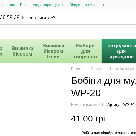
вернення
Блог
Угода користувача
Відгуки про магазин
36-59-39
Передзвонити вам?
Вишивка
Набори
Інструмент
а
Вишивка
бісером
для
для
и
бісером
Ікони
творчості
рукоділля
Головна
Каталог
Інструменти для
Бобіни для му
WP-20
Немає в наявності
Артикул: WP-20
41.00 грн
Увійти
для відображення накоп
%