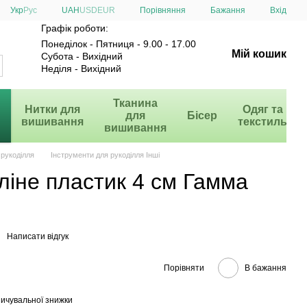
Порівняння
Укр
Рус
UAH
USD
EUR
Бажання
Вхід
Графік роботи:
Понеділок - Пятниця - 9.00 - 17.00
Мій кошик
Субота - Вихідний
Неділя - Вихідний
и
Тканина
Нитки для
Одяг та
для
Бісер
вишивання
текстиль
вишивання
 рукоділля
Інструменти для рукоділля Інші
ліне пластик 4 см Гамма
Написати відгук
Порівняти
В бажання
ичувальної знижки