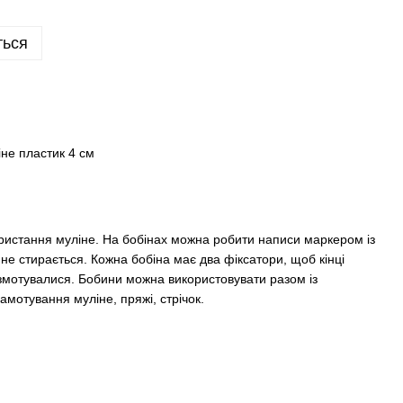
ться
не пластик 4 см
ористання муліне. На бобінах можна робити написи маркером із
не стирається. Кожна бобіна має два фіксатори, щоб кінці
змотувалися. Бобини можна використовувати разом із
мотування муліне, пряжі, стрічок.