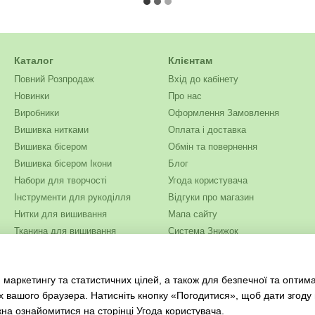
Каталог
Клієнтам
Повний Розпродаж
Вхід до кабінету
Новинки
Про нас
Виробники
Оформлення Замовлення
Вишивка нитками
Оплата і доставка
Вишивка бісером
Обмін та повернення
Вишивка бісером Ікони
Блог
Набори для творчості
Угода користувача
Інструменти для рукоділля
Відгуки про магазин
Нитки для вишивання
Мапа сайту
Тканина для вишивання
Система Знижок
Бісер
Ми в соцмережах
Одяг та текстиль
 маркетингу та статистичних цілей, а також для безпечної та оптим
Журнали для рукоділля
х вашого браузера. Натисніть кнопку «Погодитися», щоб дати згоду
жна ознайомитися на сторінці
Угода користувача
.