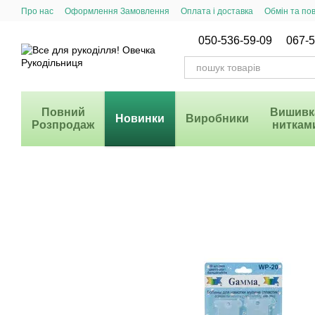
Перейти до основного контенту
Про нас
Оформлення Замовлення
Оплата і доставка
Обмін та по
Система Знижок
050-536-59-09
067-5
Повний
Вишивк
Новинки
Виробники
Розпродаж
ниткам