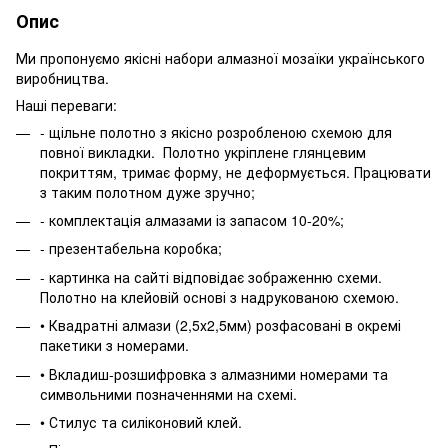
Опис
Ми пропонуємо якісні набори алмазної мозаїки українського
виробництва.
Наші переваги:
- щільне полотно з якісно розробленою схемою для
повної викладки. Полотно укріплене глянцевим
покриттям, тримає форму, не деформується. Працювати
з таким полотном дуже зручно;
- комплектація алмазами із запасом 10-20%;
- презентабельна коробка;
- картинка на сайті відповідає зображенню схеми.
Полотно на клейовій основі з надрукованою схемою.
• Квадратні алмази (2,5х2,5мм) розфасовані в окремі
пакетики з номерами.
• Вкладиш-розшифровка з алмазними номерами та
символьними позначеннями на схемі.
• Стилус та силіконовий клей.