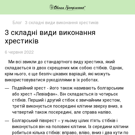
Блог
3 складні види виконання хрестиків
3 складні види виконання
хрестиків
6 червня 2022
Ми всі звикли до стандартного виду хрестика, який
складається із двох схрещених між собою стібків. Однак,
крім нього, є ще безліч цікавих варіацій, які можуть
використовуватися рукоділлями в їх роботах.
Подвійний хрест - його також називають болгарським
або хрест «Левіафан». Він складається із чотирьох
стібків. Перший і другий стібок є звичайним хрестом,
третій виконується посередині клітини зверху вниз, а
четвертий також посередині, але справа наліво.
Болгарський півхрест – у ньому цілих п'ять стібків і
виконується він на половині клітини. Із середини клітини
робиться кілька стібків: вправо, вліво, вниз і два кути по