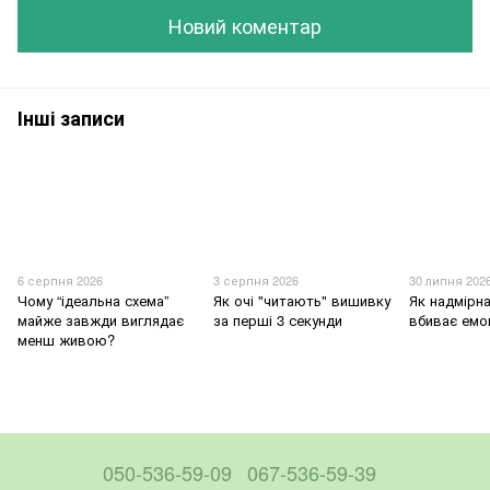
Новий коментар
Інші записи
6 серпня 2026
3 серпня 2026
30 липня 202
Чому “ідеальна схема”
Як очі "читають" вишивку
Як надмірна
майже завжди виглядає
за перші 3 секунди
вбиває емо
менш живою?
050-536-59-09
067-536-59-39